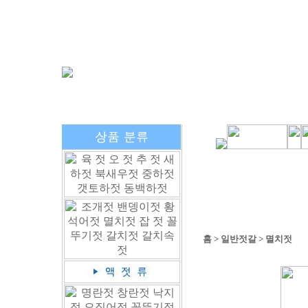
홈
>
일반젓갈
>
멸치젓